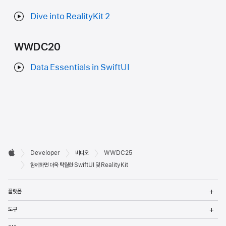
Dive into RealityKit 2
WWDC20
Data Essentials in SwiftUI
Developer

Developer
비디오
WWDC25
바닥글
Apple
함께하면 더욱 탁월한 SwiftUI 및 RealityKit
메
플랫폼
열
메
도구
열
메