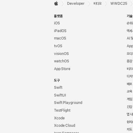
Developer

Developer
비디오
WWDC25
Apple
바닥글
플랫폼
기술
iOS
손쉬
iPadOS
액세
macOS
AI 
tvOS
App
visionOS
오디
watchOS
증강
App Store
비즈
디자
도구
배포
Swift
교육
SwiftUI
게임
Swift Playground
건강
TestFlight
앱 내
Xcode
현지
Xcode Cloud
지도 