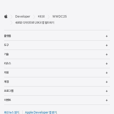
Developer

Developer
비디오
WWDC25
바닥글
Apple
새로운 디자인으로 UIKit 앱 빌드하기
메
플랫폼
열
메
도구
열
메
기술
열
메
리소스
열
메
지원
열
메
계정
열
메
프로그램
열
메
이벤트
열
최신 뉴스 읽기
.
Apple Developer 앱 받기
.