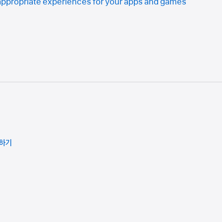
appropriate experiences for your apps and games
공하기