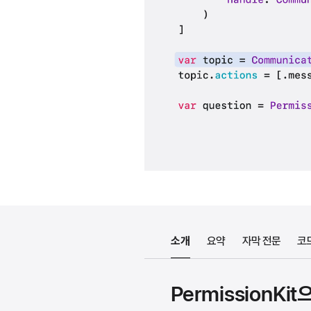
소개
요약
자막 전문
코
PermissionK