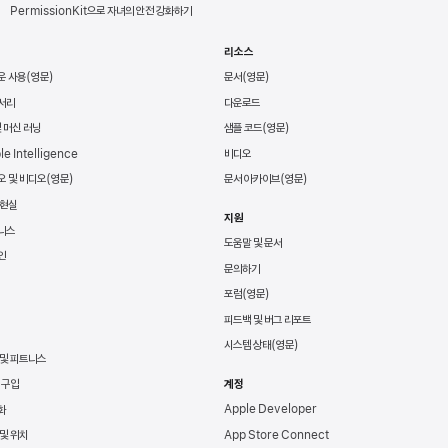
PermissionKit으로 자녀의 안전 강화하기
리소스
운 사용
문서
서리
다운로드
및 머신 러닝
샘플 코드
le Intelligence
비디오
오 및 비디오
문서 아카이브
 현실
지원
니스
도움말 및 문서
인
문의하기
포럼
피드백 및 버그 리포트
시스템 상태
 및 피트니스
 구입
계정
Apple Developer
화
App Store Connect
및 위치