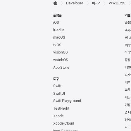
Developer

Developer
비디오
WWDC25
Apple
바닥글
플랫폼
기술
iOS
손쉬
iPadOS
액세
macOS
AI 
tvOS
App
visionOS
오디
watchOS
증강
App Store
비즈
디자
도구
배포
Swift
교육
SwiftUI
게임
Swift Playground
건강
TestFlight
앱 내
Xcode
현지
Xcode Cloud
지도 
Icon Composer