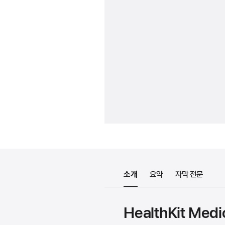
소개
요약
자막 전문
HealthKit Med