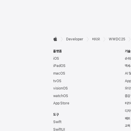
Developer

Developer
비디오
WWDC25
Apple
바닥글
플랫폼
기술
iOS
손쉬
iPadOS
액세
macOS
AI 
tvOS
App
visionOS
오디
watchOS
증강
App Store
비즈
디자
도구
배포
Swift
교육
SwiftUI