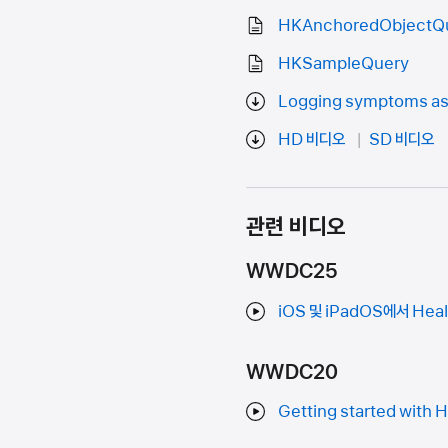
HKAnchoredObjectQ
HKSampleQuery
Logging symptoms ass
HD 비디오
SD 비디오
관련 비디오
WWDC25
iOS 및 iPadOS에서 He
WWDC20
Getting started with H