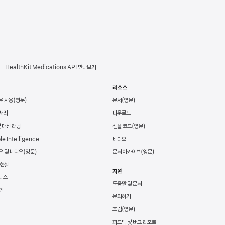
HealthKit Medications API 만나보기
리소스
운 사용
문서
서리
다운로드
및 머신 러닝
샘플 코드
le Intelligence
비디오
오 및 비디오
문서 아카이브
 현실
지원
니스
도움말 및 문서
인
문의하기
포럼
피드백 및 버그 리포트