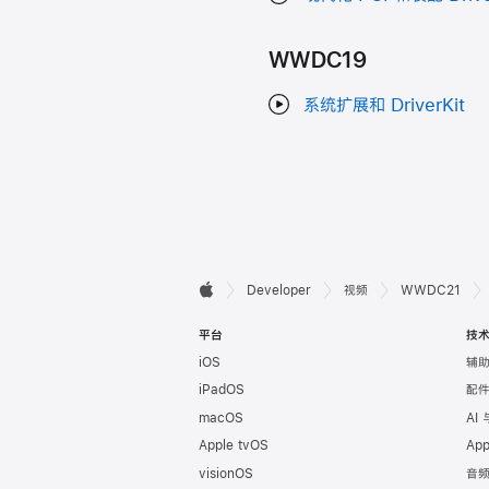
WWDC19
系统扩展和 DriverKit
开

Developer
视频
WWDC21
Apple
发
平台
技
iOS
辅
者
iPadOS
配
页
macOS
AI
Apple tvOS
Ap
脚
visionOS
音