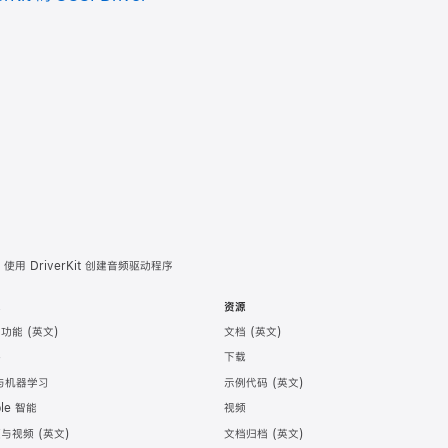
使用 DriverKit 创建音频驱动程序
术
资源
助功能
文档
件
下载
 与机器学习
示例代码
ple 智能
视频
频与视频
文档归档