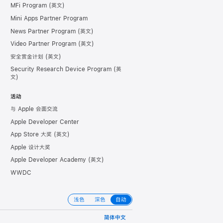
MFi Program
Mini Apps Partner Program
News Partner Program
Video Partner Program
安全赏金计划
Security Research Device Program
活动
与 Apple 会面交流
Apple Developer Center
App Store 大奖
Apple 设计大奖
Apple Developer Academy
WWDC
浅色
深色
自动