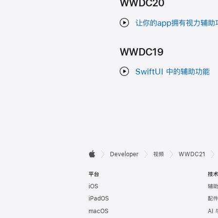
WWDC20
让你的app拥有视力辅助
WWDC19
SwiftUI 中的辅助功能
开

Developer
视频
WWDC21
Apple
发
平台
技
iOS
辅
者
iPadOS
配
页
macOS
AI