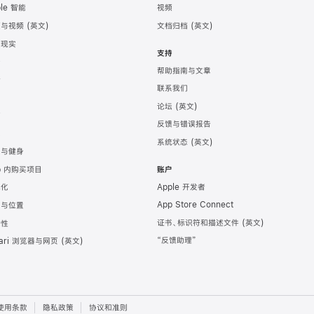
ple 智能
视频
频与视频
文档归档
强现实
支持
务
帮助指南与文章
计
联系我们
发
论坛
育
反馈与错误报告
戏
系统状态
康与健身
p 内购买项目
账户
Apple 开发者
地化
App Store Connect
图与位置
证书、标识符和描述文件
全性
“反馈助理”
fari 浏览器与网页
使用条款
隐私政策
协议和准则