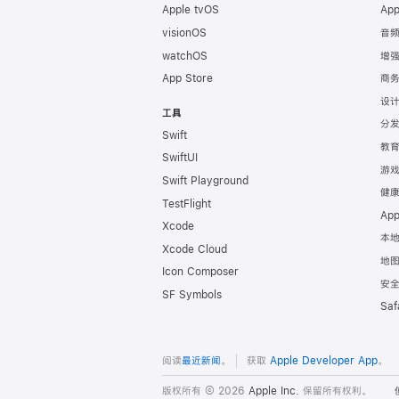
Apple tvOS
Ap
脚
visionOS
音
watchOS
增
App Store
商
设
工具
分
Swift
教
SwiftUI
游
Swift Playground
健
TestFlight
Ap
Xcode
本
Xcode Cloud
地
Icon Composer
安
SF Symbols
Sa
阅读
最近新闻
。
获取
Apple Developer App
。
版权所有 © 2026
Apple Inc.
保留所有权利。