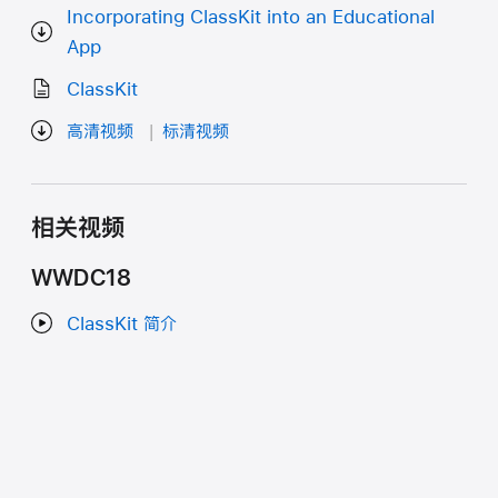
Incorporating ClassKit into an Educational
App
ClassKit
高清视频
标清视频
相关视频
WWDC18
ClassKit 简介