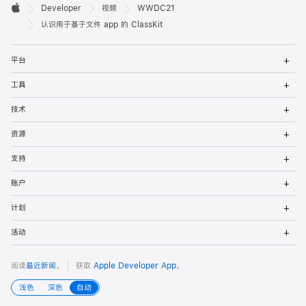
开

Developer
视频
WWDC21
Apple
发
认识用于基于文件 app 的 ClassKit
者
打
平台
开
页
菜
打
工具
单
开
脚
菜
打
技术
单
开
菜
打
资源
单
开
菜
打
支持
单
开
菜
打
账户
单
开
菜
打
计划
单
开
菜
打
活动
单
开
菜
单
阅读
最近新闻
。
获取
Apple Developer App
。
浅色
深色
自动