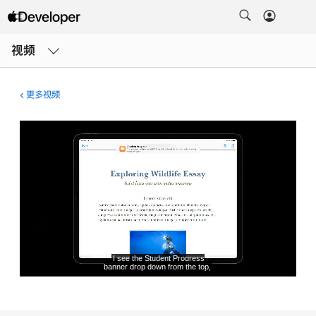
打
开
视频
菜
单
更多视频