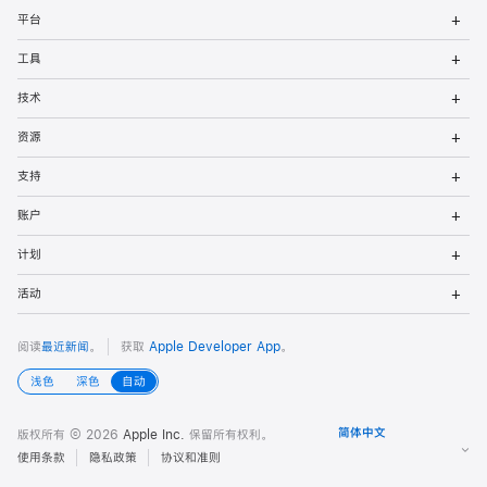
打
者
平台
开
菜
打
页
工具
单
开
菜
打
脚
技术
单
开
菜
打
资源
单
开
菜
打
支持
单
开
菜
打
账户
单
开
菜
打
计划
单
开
菜
打
活动
单
开
菜
单
阅读
最近新闻
。
获取
Apple Developer App
。
浅色
深色
自动
版权所有 © 2026
Apple Inc.
保留所有权利。
使用条款
隐私政策
协议和准则