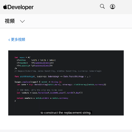
打
开
视频
菜
单
更多视频