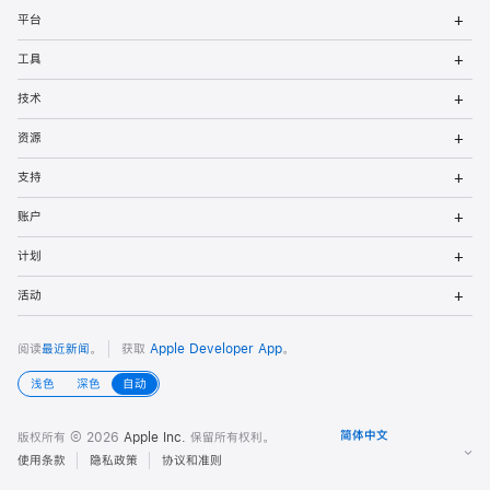
打
者
平台
开
菜
打
页
工具
单
开
菜
打
脚
技术
单
开
菜
打
资源
单
开
菜
打
支持
单
开
菜
打
账户
单
开
菜
打
计划
单
开
菜
打
活动
单
开
菜
单
阅读
最近新闻
。
获取
Apple Developer App
。
浅色
深色
自动
版权所有 © 2026
Apple Inc.
保留所有权利。
使用条款
隐私政策
协议和准则