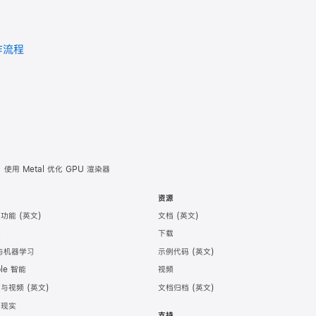
作流程
使用 Metal 优化 GPU 渲染器
术
资源
助功能
文档
件
下载
 与机器学习
示例代码
ple 智能
视频
频与视频
文档归档
强现实
支持