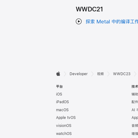
WWDC21
探索 Metal 中的编译工
开

Developer
视频
WWDC23
Apple
发
平台
技
iOS
辅
者
iPadOS
配
页
macOS
AI
Apple tvOS
Ap
脚
visionOS
音
watchOS
增