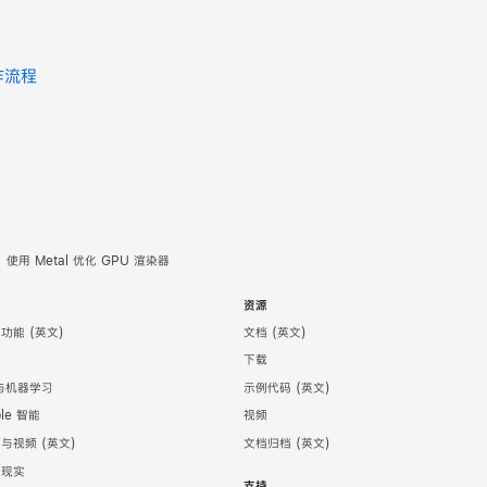
作流程
使用 Metal 优化 GPU 渲染器
术
资源
助功能
文档
件
下载
 与机器学习
示例代码
ple 智能
视频
频与视频
文档归档
强现实
支持