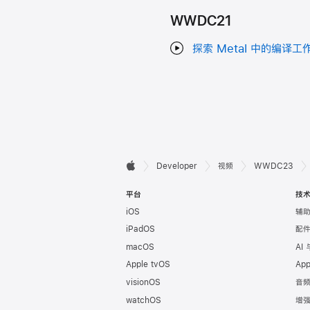
WWDC21
探索 Metal 中的编译工
开

Developer
视频
WWDC23
Apple
发
平台
技
iOS
辅
者
iPadOS
配
页
macOS
AI
Apple tvOS
Ap
脚
visionOS
音
watchOS
增