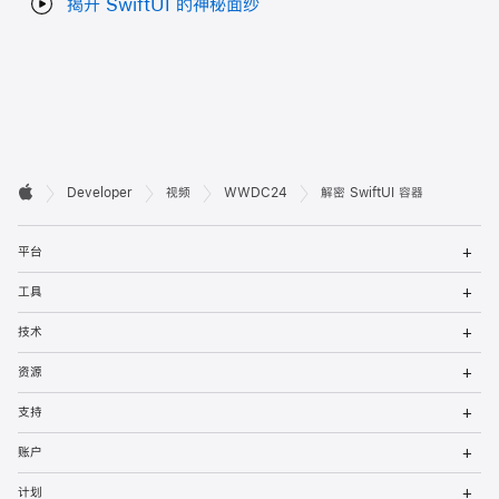
揭开 SwiftUI 的神秘面纱
开

Developer
视频
WWDC24
解密 SwiftUI 容器
Apple
发
打
者
平台
开
菜
打
页
工具
单
开
菜
打
脚
技术
单
开
菜
打
资源
单
开
菜
打
支持
单
开
菜
打
账户
单
开
菜
打
计划
单