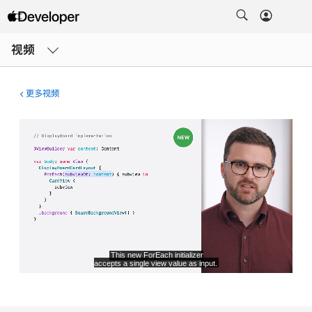
打
开
视频
菜
单
更多视频