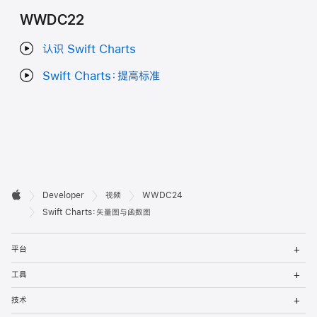
WWDC22
认识 Swift Charts
Swift Charts：提高标准
开

Developer
视频
WWDC24
Apple
发
Swift Charts：矢量图与函数图
者
打
平台
开
页
菜
打
工具
单
开
脚
菜
打
技术
单
开
菜