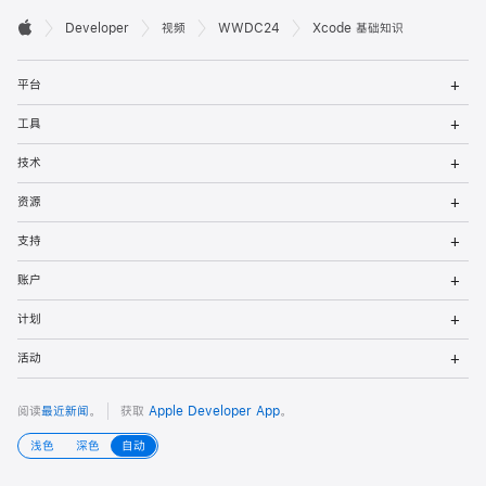
开

Developer
视频
WWDC24
Xcode 基础知识
Apple
发
打
者
平台
开
菜
打
页
工具
单
开
菜
打
脚
技术
单
开
菜
打
资源
单
开
菜
打
支持
单
开
菜
打
账户
单
开
菜
打
计划
单
开
菜
打
活动
单
开
菜
单
阅读
最近新闻
。
获取
Apple Developer App
。
浅色
深色
自动