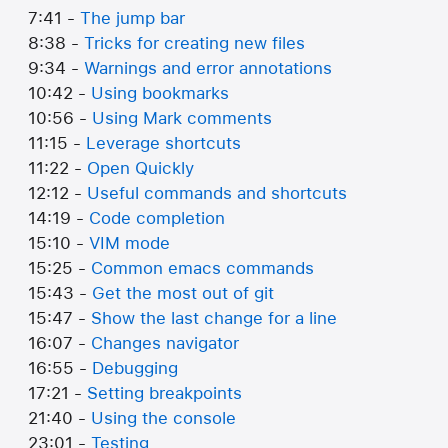
7:41 -
The jump bar
8:38 -
Tricks for creating new files
9:34 -
Warnings and error annotations
10:42 -
Using bookmarks
10:56 -
Using Mark comments
11:15 -
Leverage shortcuts
11:22 -
Open Quickly
12:12 -
Useful commands and shortcuts
14:19 -
Code completion
15:10 -
VIM mode
15:25 -
Common emacs commands
15:43 -
Get the most out of git
15:47 -
Show the last change for a line
16:07 -
Changes navigator
16:55 -
Debugging
17:21 -
Setting breakpoints
21:40 -
Using the console
23:01 -
Testing