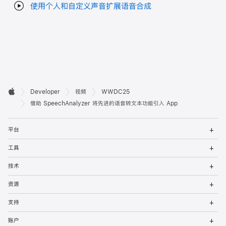
使用个人和自定义声音扩展语音合成
开

Developer
视频
WWDC25
Apple
发
借助 SpeechAnalyzer 将先进的语音转文本功能引入 App
者
打
平台
开
页
菜
打
工具
单
开
脚
菜
打
技术
单
开
菜
打
资源
单
开
菜
打
支持
单
开
菜
打
账户
单
开