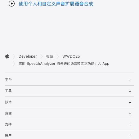
使用个人和自定义声音扩展语音合成
开

Developer
视频
WWDC25
Apple
发
借助 SpeechAnalyzer 将先进的语音转文本功能引入 App
者
打
平台
开
页
菜
打
工具
单
开
脚
菜
打
技术
单
开
菜
打
资源
单
开
菜
打
支持
单
开
菜
打
账户
单
开