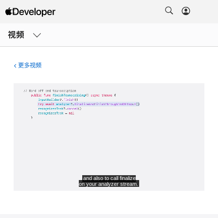
打
开
视频
菜
单
更多视频