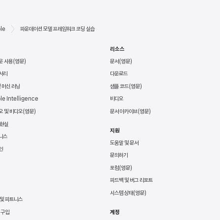
le
파운데이션 모델 프레임워크 코딩 실습
리소스
운 사용
문서
서리
다운로드
및 머신 러닝
샘플 코드
le Intelligence
비디오
오 및 비디오
문서 아카이브
 현실
지원
니스
도움말 및 문서
인
문의하기
포럼
피드백 및 버그 리포트
시스템 상태
 및 피트니스
 구입
계정