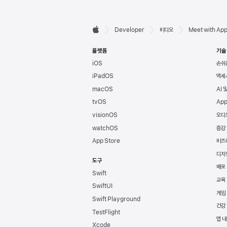
Developer

Developer
비디오
Meet with App
Apple
바닥글
플랫폼
기술
iOS
손쉬
iPadOS
액세
macOS
AI 
tvOS
App
visionOS
오디
watchOS
증강
App Store
비즈
디자
도구
배포
Swift
교육
SwiftUI
게임
Swift Playground
건강
TestFlight
앱 내
Xcode