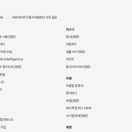
le
파운데이션 모델 프레임워크 코딩 실습
리소스
운 사용
문서
서리
다운로드
및 머신 러닝
샘플 코드
le Intelligence
비디오
오 및 비디오
문서 아카이브
 현실
지원
니스
도움말 및 문서
인
문의하기
포럼
피드백 및 버그 리포트
시스템 상태
 및 피트니스
 구입
계정