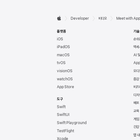
Developer

Developer
비디오
Meet with App
Apple
바닥글
플랫폼
기술
iOS
손쉬
iPadOS
액세
macOS
AI 
tvOS
App
visionOS
오디
watchOS
증강
App Store
비즈
디자
도구
배포
Swift
교육
SwiftUI
게임
Swift Playground
건강
TestFlight
앱 내
Xcode