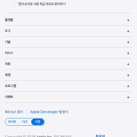
바닥글
Apple
앱의 손쉬운 사용 취급 개요표 준비하기
메
플랫폼
열
메
도구
열
메
기술
열
메
리소스
열
메
지원
열
메
계정
열
메
프로그램
열
메
이벤트
열
최신 뉴스 읽기
.
Apple Developer 앱 받기
.
라이트
다크
자동