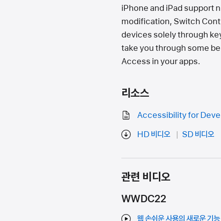
iPhone and iPad support n
modification, Switch Contr
devices solely through key
take you through some bes
Access in your apps.
리소스
Accessibility for Dev
HD 비디오
SD 비디오
관련 비디오
WWDC22
웹 손쉬운 사용의 새로운 기능