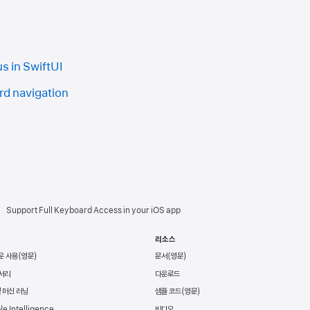
us in SwiftUI
rd navigation
Support Full Keyboard Access in your iOS app
리소스
운 사용
문서
서리
다운로드
및 머신 러닝
샘플 코드
le Intelligence
비디오