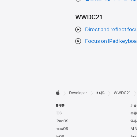
WWDC21
Direct and reflect foc
Focus on iPad keyboa
Developer

Developer
비디오
WWDC21
Apple
바닥글
플랫폼
기술
iOS
손쉬
iPadOS
액세
macOS
AI 
tvOS
App