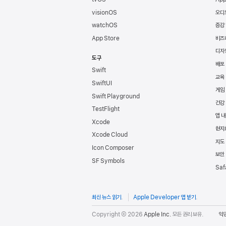
visionOS
오디
watchOS
증강
App Store
비즈
디자
도구
배포
Swift
교육
SwiftUI
게임
Swift Playground
건강
TestFlight
앱 내
Xcode
현지
Xcode Cloud
지도 
Icon Composer
보안
SF Symbols
Saf
최신 뉴스 읽기
.
Apple Developer 앱 받기
.
Copyright © 2026
Apple Inc.
모든 권리 보유.
약