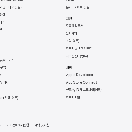
오 및 비디오
문서 아카이브
 현실
지원
니스
도움말 및 문서
인
문의하기
포럼
피드백 및 버그 리포트
시스템 상태
 및 피트니스
 구입
계정
Apple Developer
화
App Store Connect
및 위치
인증서, ID 및 프로파일
피드백 지원
ari 및 웹
관
개인정보 처리방침
계약 및 지침