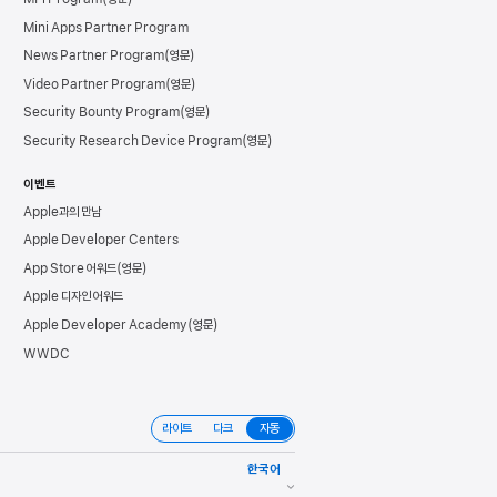
Mini Apps Partner Program
News Partner Program
Video Partner Program
Security Bounty Program
Security Research Device Program
이벤트
Apple과의 만남
Apple Developer Centers
App Store 어워드
Apple 디자인 어워드
Apple Developer Academy
WWDC
라이트
다크
자동