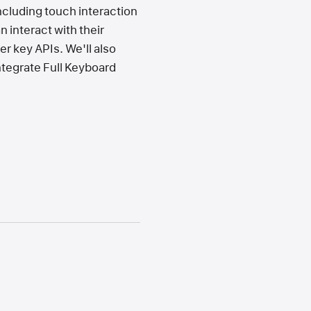
cluding touch interaction
 interact with their
r key APIs. We'll also
ntegrate Full Keyboard