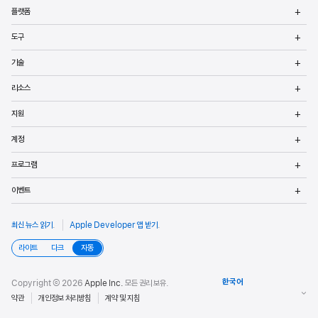
메
플랫폼
열
메
도구
열
메
기술
열
메
리소스
열
메
지원
열
메
계정
열
메
프로그램
열
메
이벤트
열
최신 뉴스 읽기
.
Apple Developer 앱 받기
.
라이트
다크
자동
Copyright © 2026
Apple Inc.
모든 권리 보유.
약관
개인정보 처리방침
계약 및 지침