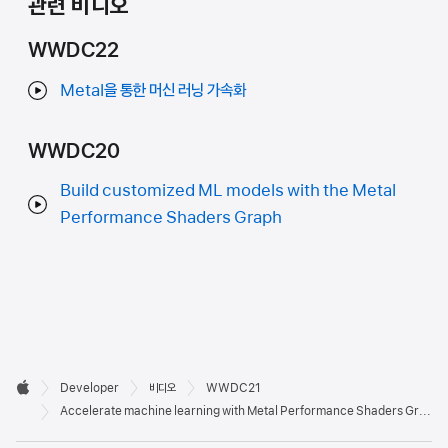
관련 비디오
WWDC22
Metal을 통한 머신 러닝 가속화
WWDC20
Build customized ML models with the Metal
Performance Shaders Graph
Developer

Developer
비디오
WWDC21
바닥글
Apple
Accelerate machine learning with Metal Performance Shaders Graph