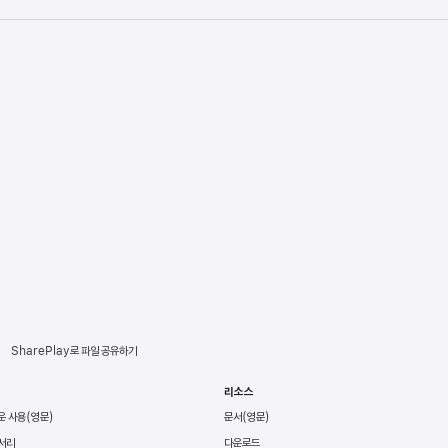
SharePlay로 파일 공유하기
리소스
운 사용
문서
서리
다운로드