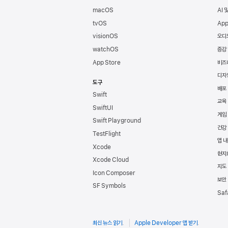
macOS
AI 
tvOS
App
visionOS
오디
watchOS
증강
App Store
비즈
디자
도구
배포
Swift
교육
SwiftUI
게임
Swift Playground
건강
TestFlight
앱 내
Xcode
현지
Xcode Cloud
지도 
Icon Composer
보안
SF Symbols
Saf
최신 뉴스 읽기
.
Apple Developer 앱 받기
.