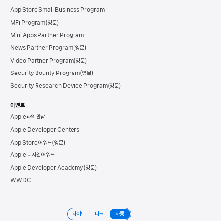
App Store Small Business Program
MFi Program
Mini Apps Partner Program
News Partner Program
Video Partner Program
Security Bounty Program
Security Research Device Program
이벤트
Apple과의 만남
Apple Developer Centers
App Store 어워드
Apple 디자인 어워드
Apple Developer Academy
WWDC
라이트
다크
자동