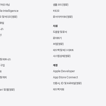
및 머신 러닝
샘플 코드
le Intelligence
비디오
오 및 비디오
문서 아카이브
 현실
지원
니스
도움말 및 문서
인
문의하기
포럼
피드백 및 버그 리포트
시스템 상태
 및 피트니스
 구입
계정
Apple Developer
화
App Store Connect
및 위치
인증서, ID 및 프로파일
피드백 지원
ari 및 웹