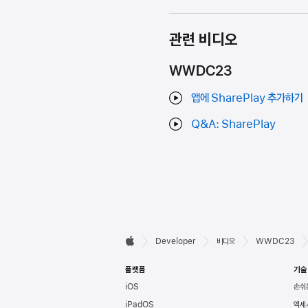
관련 비디오
WWDC23
앱에 SharePlay 추가하기
Q&A: SharePlay
Developer

Developer
비디오
WWDC23
Apple
바닥글
플랫폼
기술
iOS
손쉬
iPadOS
액세