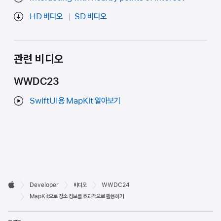
HD 비디오
SD 비디오
관련 비디오
WWDC23
SwiftUI용 MapKit 알아보기
Developer

Developer
비디오
WWDC24
바닥글
Apple
MapKit으로 장소 정보를 효과적으로 활용하기
메