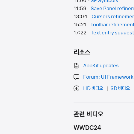
11:00 -
SF Symbols
11:59 -
Save Panel refine
13:04 -
Cursors refinemen
15:21 -
Toolbar refinemen
17:22 -
Text entry sugges
리소스
AppKit updates
Forum: UI Framework
HD 비디오
SD 비디오
관련 비디오
WWDC24