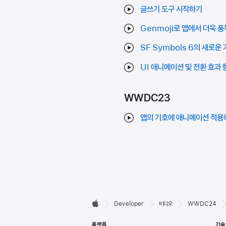
글쓰기 도구 시작하기
Genmoji로 앱에서 더욱 
SF Symbols 6의 새로운
UI 애니메이션 및 전환 효과
WWDC23
앱의 기호에 애니메이션 적용
Developer

Developer
비디오
WWDC24
Apple
바닥글
플랫폼
기술