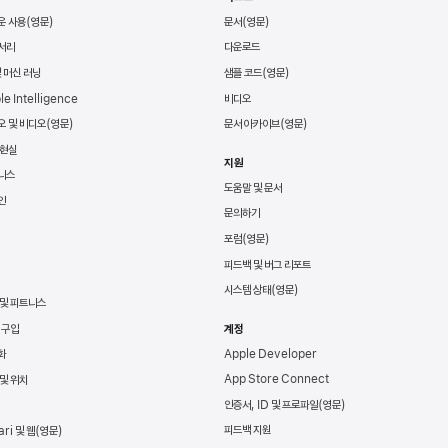
운 사용
문서
서리
다운로드
및 머신 러닝
샘플 코드
le Intelligence
비디오
오 및 비디오
문서 아카이브
 현실
지원
니스
도움말 및 문서
인
문의하기
포럼
피드백 및 버그 리포트
시스템 상태
 및 피트니스
 구입
계정
Apple Developer
화
App Store Connect
및 위치
인증서, ID 및 프로파일
피드백 지원
ari 및 웹