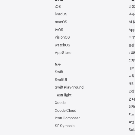
iOS
손쉬
iPadOS
액세
macOS
AI 
tvOS
App
visionOS
오디
watchOS
증강
App Store
비즈
디자
도구
배포
Swift
교육
SwiftUI
게임
Swift Playground
건강
TestFlight
앱 내
Xcode
현지
Xcode Cloud
지도 
Icon Composer
보안
SF Symbols
Saf