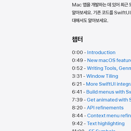
Mac 앱을 개발하는 데 있어 최근
알아보세요. 기존 코드를 SwiftU
대해서도 알아보세요.
챕터
0:00 -
Introduction
0:49 -
New macOS featur
0:52 -
Writing Tools, Gen
3:31 -
Window Tiling
6:21 -
More SwiftUI integr
6:41 -
Build menus with Sw
7:39 -
Get animated with 
8:20 -
API refinements
8:44 -
Context menu refi
9:42 -
Text highlighting