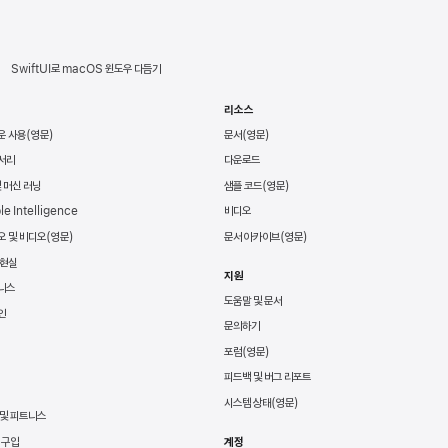
SwiftUI로 macOS 윈도우 다듬기
리소스
운 사용
문서
서리
다운로드
및 머신 러닝
샘플 코드
le Intelligence
비디오
오 및 비디오
문서 아카이브
 현실
지원
니스
도움말 및 문서
인
문의하기
포럼
피드백 및 버그 리포트
시스템 상태
 및 피트니스
 구입
계정