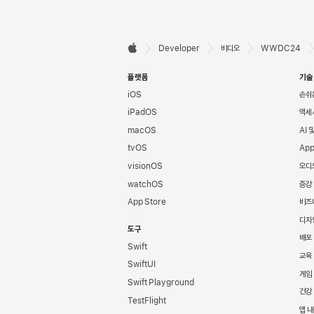
Developer

Developer
비디오
WWDC24
Apple
바닥글
플랫폼
기술
iOS
손쉬
iPadOS
액세
macOS
AI 
tvOS
App
visionOS
오디
watchOS
증강
App Store
비즈
디자
도구
배포
Swift
교육
SwiftUI
게임
Swift Playground
건강
TestFlight
앱 내