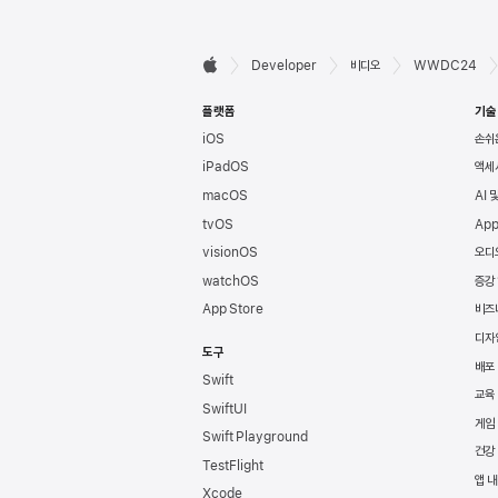
Developer

Developer
비디오
WWDC24
Apple
바닥글
플랫폼
기술
iOS
손쉬
iPadOS
액세
macOS
AI 
tvOS
App
visionOS
오디
watchOS
증강
App Store
비즈
디자
도구
배포
Swift
교육
SwiftUI
게임
Swift Playground
건강
TestFlight
앱 내
Xcode