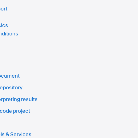
ort
sics
ditions
document
repository
rpreting results
Xcode project
ls & Services