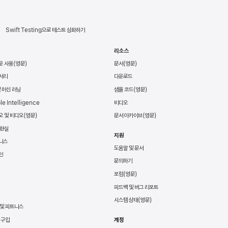
Swift Testing으로 테스트 심화하기
리소스
운 사용
문서
서리
다운로드
및 머신 러닝
샘플 코드
le Intelligence
비디오
오 및 비디오
문서 아카이브
 현실
지원
니스
도움말 및 문서
인
문의하기
포럼
피드백 및 버그 리포트
시스템 상태
 및 피트니스
 구입
계정