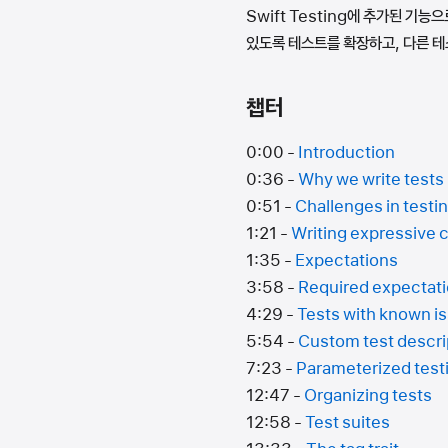
Swift Testing에 추가된 기
있도록 테스트를 확장하고, 다른 
챕터
0:00 -
Introduction
0:36 -
Why we write tests
0:51 -
Challenges in testi
1:21 -
Writing expressive 
1:35 -
Expectations
3:58 -
Required expectat
4:29 -
Tests with known i
5:54 -
Custom test descri
7:23 -
Parameterized test
12:47 -
Organizing tests
12:58 -
Test suites