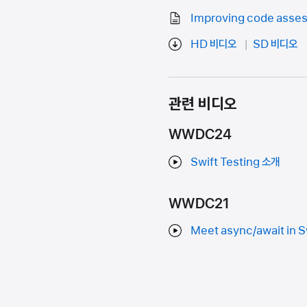
Improving code assess
HD 비디오
SD 비디오
관련 비디오
WWDC24
Swift Testing 소개
WWDC21
Meet async/await in S