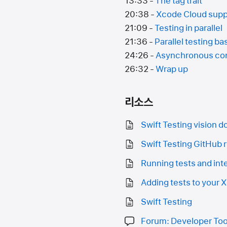
13:33 -
The tag trait
20:38 -
Xcode Cloud supp
21:09 -
Testing in parallel
21:36 -
Parallel testing ba
24:26 -
Asynchronous con
26:32 -
Wrap up
리소스
Swift Testing vision 
Swift Testing GitHub 
Running tests and inte
Adding tests to your 
Swift Testing
Forum: Developer Too