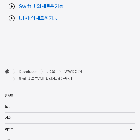
SwiftUI의 새로운 기능
UIKit의 새로운 기능
Developer

Developer
비디오
WWDC24
바닥글
Apple
SwiftUI로 TVML 앱 마이그레이션하기
메
플랫폼
열
메
도구
열
메
기술
열
메
리소스
열
메