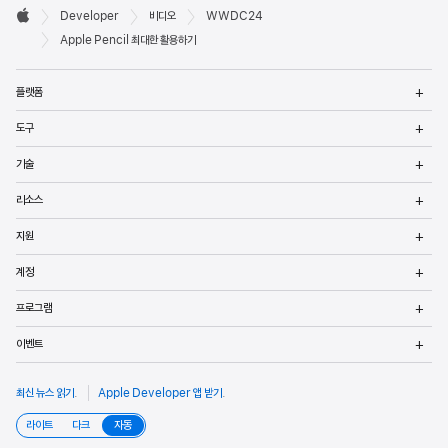
Developer

Developer
비디오
WWDC24
바닥글
Apple
Apple Pencil 최대한 활용하기
메
플랫폼
열
메
도구
열
메
기술
열
메
리소스
열
메
지원
열
메
계정
열
메
프로그램
열
메
이벤트
열
최신 뉴스 읽기
.
Apple Developer 앱 받기
.
라이트
다크
자동