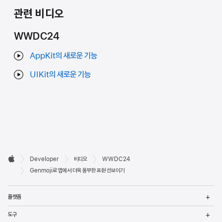
관련 비디오
WWDC24
AppKit의 새로운 기능
UIKit의 새로운 기능
Developer

Developer
비디오
WWDC24
바닥글
Apple
Genmoji로 앱에서 더욱 풍부한 표현 선보이기
메
플랫폼
열
메
도구
열