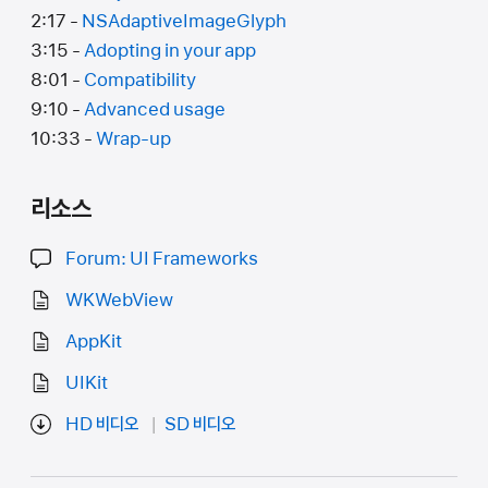
2:17 -
NSAdaptiveImageGlyph
3:15 -
Adopting in your app
8:01 -
Compatibility
9:10 -
Advanced usage
10:33 -
Wrap-up
리소스
Forum: UI Frameworks
WKWebView
AppKit
UIKit
HD 비디오
SD 비디오