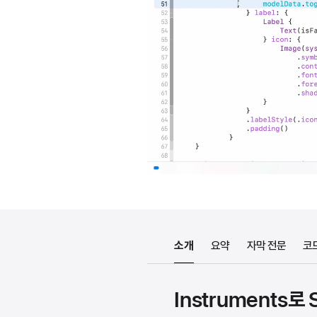
소개
요약
자막 전문
코
Instruments로