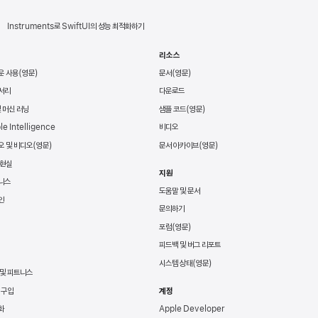
Instruments로 SwiftUI의 성능 최적화하기
리소스
운 사용
문서
서리
다운로드
및 머신 러닝
샘플 코드
le Intelligence
비디오
오 및 비디오
문서 아카이브
 현실
지원
니스
도움말 및 문서
인
문의하기
포럼
피드백 및 버그 리포트
시스템 상태
 및 피트니스
 구입
계정
Apple Developer
화