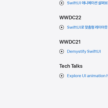
SwiftUI 애니메이션 살펴
WWDC22
SwiftUI로 맞춤형 레이아웃
WWDC21
Demystify SwiftUI
Tech Talks
Explore UI animation 