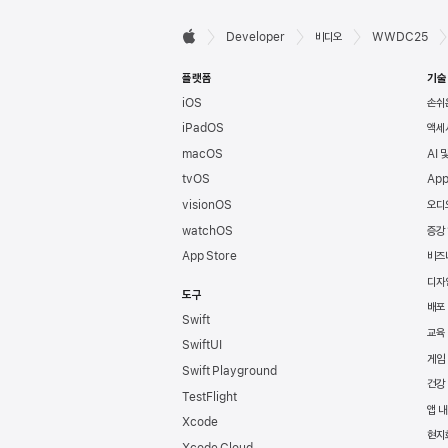
Developer

Developer
비디오
WWDC25
Apple
바닥글
플랫폼
기술
iOS
손쉬
iPadOS
액세
macOS
AI 
tvOS
App
visionOS
오디
watchOS
증강
App Store
비즈
디자
도구
배포
Swift
교육
SwiftUI
게임
Swift Playground
건강
TestFlight
앱 내
Xcode
현지
Xcode Cloud