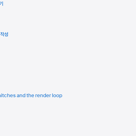
보기
 작성
hitches and the render loop