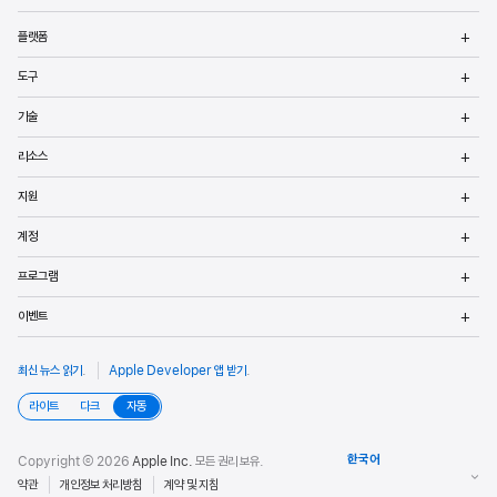
메
플랫폼
열
메
도구
열
메
기술
열
메
리소스
열
메
지원
열
메
계정
열
메
프로그램
열
메
이벤트
열
최신 뉴스 읽기
.
Apple Developer 앱 받기
.
라이트
다크
자동
Copyright © 2026
Apple Inc.
모든 권리 보유.
약관
개인정보 처리방침
계약 및 지침