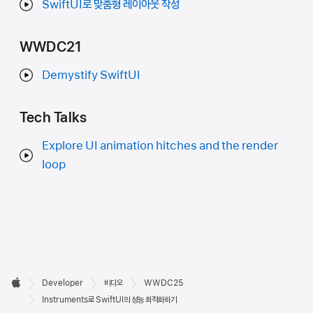
SwiftUI로 맞춤형 레이아웃 작성
WWDC21
Demystify SwiftUI
Tech Talks
Explore UI animation hitches and the render
loop
Developer

Developer
비디오
WWDC25
바닥글
Apple
Instruments로 SwiftUI의 성능 최적화하기