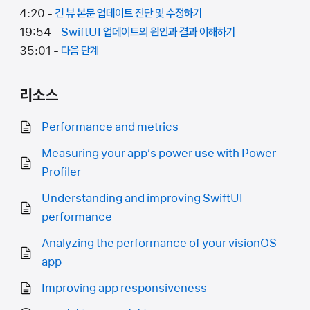
4:20 -
긴 뷰 본문 업데이트 진단 및 수정하기
19:54 -
SwiftUI 업데이트의 원인과 결과 이해하기
35:01 -
다음 단계
리소스
Performance and metrics
Measuring your app’s power use with Power
Profiler
Understanding and improving SwiftUI
performance
Analyzing the performance of your visionOS
app
Improving app responsiveness