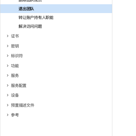
退出团队
转让账户持有人职能
解决访问问题
证书
密钥
标识符
功能
服务
服务配置
设备
预置描述文件
参考