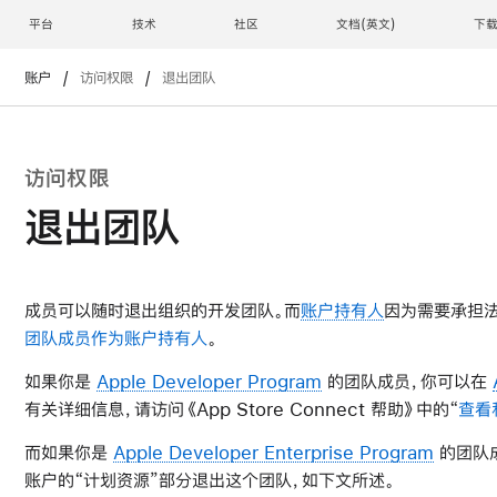
平台
技术
社区
文档
下
账户
/
访问权限
/
退出团队
访问权限
退出团队
成员可以随时退出组织的开发团队。而
账户持有人
因为需要承担
团队成员作为账户持有人
。
如果你是
Apple Developer Program
的团队成员，你可以在
有关详细信息，请访问《App Store Connect 帮助》中的“
查看
而如果你是
Apple Developer Enterprise Program
的团队成员
账户的“计划资源”部分退出这个团队，如下文所述。