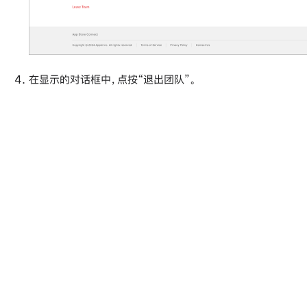
在显示的对话框中，点按“退出团队”。