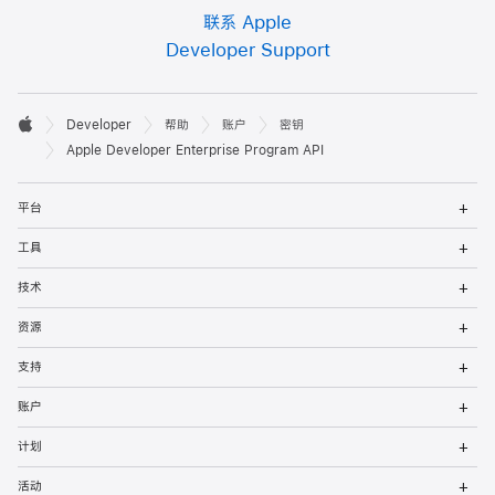
联系 Apple
Developer Support
开

Developer
帮助
账户
密钥
发
Apple
Apple Developer Enterprise Program API
者
打
平台
开
页
菜
打
工具
单
开
脚
菜
打
技术
单
开
菜
打
资源
单
开
菜
打
支持
单
开
菜
打
账户
单
开
菜
打
计划
单
开
菜
打
活动
单
开