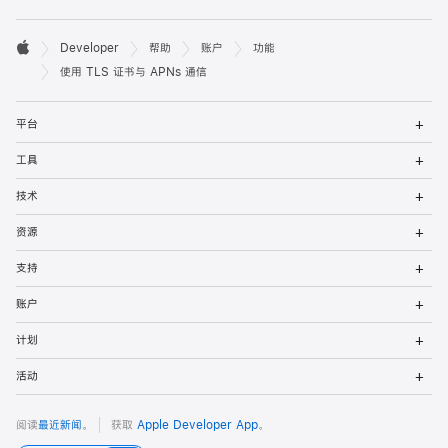
开

Developer
帮助
账户
功能
发
Apple
使用 TLS 证书与 APNs 通信
者
打
平台
开
页
菜
打
工具
单
开
脚
菜
打
技术
单
开
菜
打
资源
单
开
菜
打
支持
单
开
菜
打
账户
单
开
菜
打
计划
单
开
菜
打
活动
单
开
菜
单
阅读
最近新闻
。
获取
Apple Developer App
。