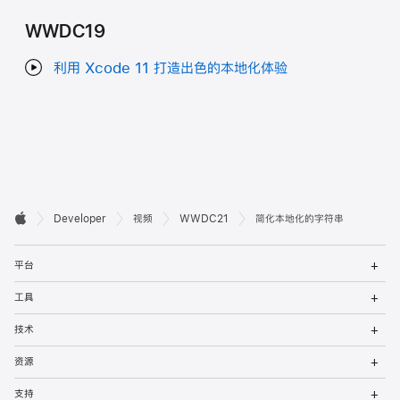
WWDC19
利用 Xcode 11 打造出色的本地化体验
开

Developer
视频
WWDC21
简化本地化的字符串
Apple
发
打
者
平台
开
菜
打
页
工具
单
开
菜
打
脚
技术
单
开
菜
打
资源
单
开
菜
打
支持
单