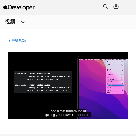
打
开
视频
菜
单
更多视频