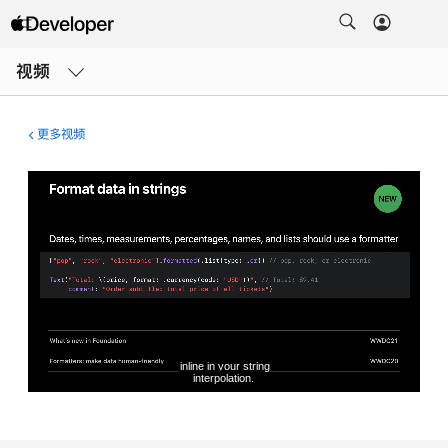
打
开
视频
菜
单
更多视频