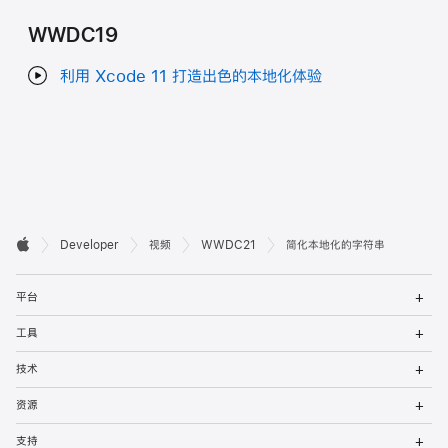
WWDC19
利用 Xcode 11 打造出色的本地化体验
开

Developer
视频
WWDC21
简化本地化的字符串
Apple
发
打
者
平台
开
菜
打
页
工具
单
开
菜
打
脚
技术
单
开
菜
打
资源
单
开
菜
打
支持
单