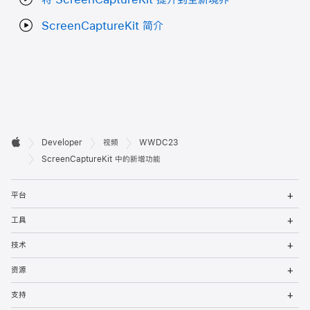
ScreenCaptureKit 简介
开

Developer
视频
WWDC23
Apple
发
ScreenCaptureKit 中的新增功能
者
打
平台
开
页
菜
打
工具
单
开
脚
菜
打
技术
单
开
菜
打
资源
单
开
菜
打
支持
单
开