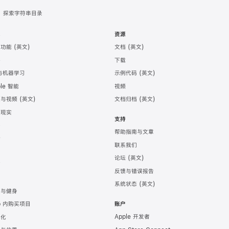
探索字符串目录
术
资源
助功能
文档
件
下载
 与机器学习
示例代码
ple 智能
视频
频与视频
文档归档
强现实
支持
务
帮助指南与文章
计
联系我们
发
论坛
育
反馈与错误报告
戏
系统状态
康与健身
p 内购买项目
账户
Apple 开发者
地化