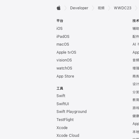
开

Developer
视频
WWDC23
Apple
发
平台
技
iOS
辅
者
iPadOS
配
页
macOS
AI
Apple tvOS
Ap
脚
visionOS
音
watchOS
增
App Store
商
设
工具
分
Swift
教
SwiftUI
游
Swift Playground
健
TestFlight
Ap
Xcode
本
Xcode Cloud