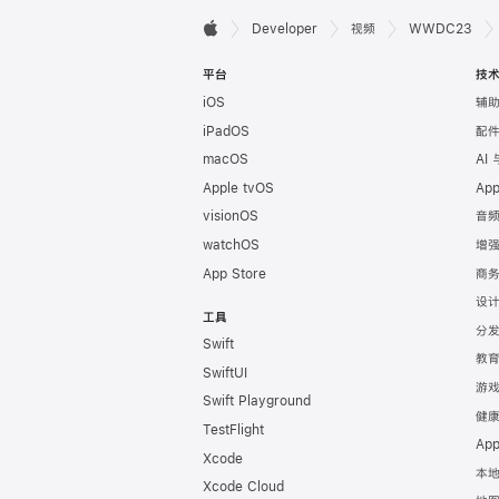
开

Developer
视频
WWDC23
Apple
发
平台
技
iOS
辅
者
iPadOS
配
页
macOS
AI
Apple tvOS
Ap
脚
visionOS
音
watchOS
增
App Store
商
设
工具
分
Swift
教
SwiftUI
游
Swift Playground
健
TestFlight
Ap
Xcode
本
Xcode Cloud