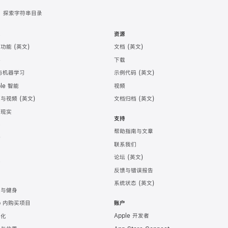
探索字符串目录
术
资源
助功能
文档
件
下载
 与机器学习
示例代码
ple 智能
视频
频与视频
文档归档
强现实
支持
务
帮助指南与文章
计
联系我们
发
论坛
育
反馈与错误报告
戏
系统状态
康与健身
p 内购买项目
账户
Apple 开发者
地化