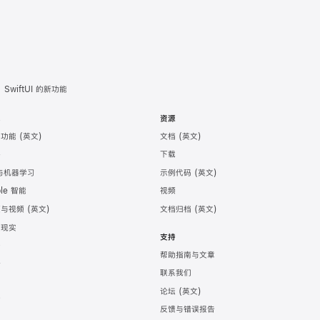
SwiftUI 的新功能
术
资源
助功能
文档
件
下载
 与机器学习
示例代码
ple 智能
视频
频与视频
文档归档
强现实
支持
务
帮助指南与文章
计
联系我们
发
论坛
育
反馈与错误报告
戏