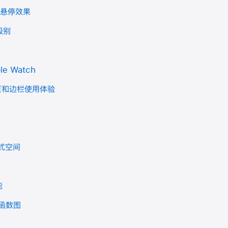
自定悬停效果
级别
e Watch
签页和边栏使用体验
式空间
能
与函数图