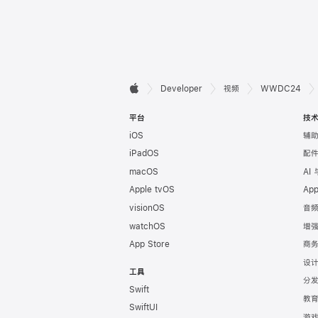
开

Developer
视频
WWDC24
Apple
发
平台
技
iOS
辅
者
iPadOS
配
页
macOS
AI
Apple tvOS
Ap
脚
visionOS
音
watchOS
增
App Store
商
设
工具
分
Swift
教
SwiftUI
游