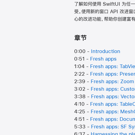
了解如何使用 SwiftUI 为
受。使用新的窗口 API 改进
心的改进功能，帮助你创建富
章节
0:00 -
Introduction
0:51 -
Fresh apps
1:04 -
Fresh apps: TabVi
2:22 -
Fresh apps: Presen
2:39 -
Fresh apps: Zoom 
3:02 -
Fresh apps: Custo
3:38 -
Fresh apps: Vector
4:10 -
Fresh apps: Tabl
4:25 -
Fresh apps: Mesh
4:51 -
Fresh apps: Docu
5:33 -
Fresh apps: SF S
6:37 -
Harnessing the pl