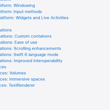
atform: Windowing
atform: Input methods
atform: Widgets and Live Activities
ations
ations: Custom containers
tions: Ease of use
tions: Scrolling enhancements
tions: Swift 6 language mode
ions: Improved interoperability
nces
nces: Volumes
nces: Immersive spaces
nces: TextRenderer