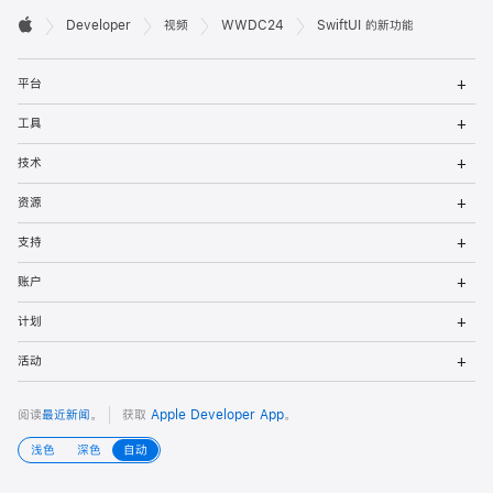
开

Developer
视频
WWDC24
SwiftUI 的新功能
Apple
发
打
者
平台
开
菜
打
页
工具
单
开
菜
打
脚
技术
单
开
菜
打
资源
单
开
菜
打
支持
单
开
菜
打
账户
单
开
菜
打
计划
单
开
菜
打
活动
单
开
菜
单
阅读
最近新闻
。
获取
Apple Developer App
。
浅色
深色
自动