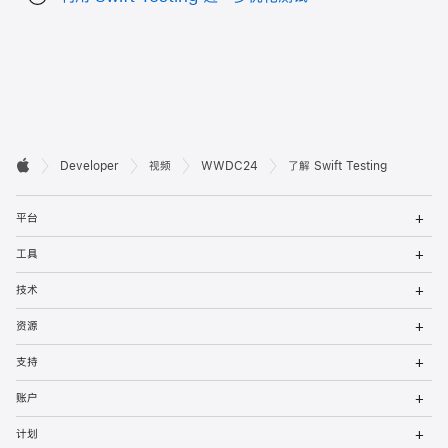
开

Developer
视频
WWDC24
了解 Swift Testing
Apple
发
打
者
平台
开
菜
打
页
工具
单
开
菜
打
脚
技术
单
开
菜
打
资源
单
开
菜
打
支持
单
开
菜
打
账户
单
开
菜
打
计划
单
开