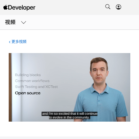
打
开
视频
菜
单
更多视频