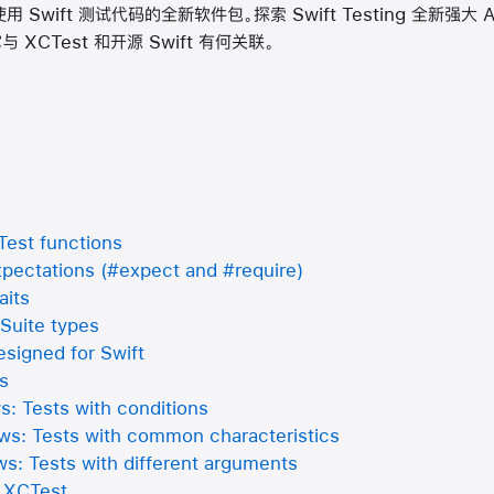
 — 使用 Swift 测试代码的全新软件包。探索 Swift Testing 全新
CTest 和开源 Swift 有何关联。
Test functions
xpectations (#expect and #require)
aits
@Suite types
esigned for Swift
s
 Tests with conditions
s: Tests with common characteristics
: Tests with different arguments
d XCTest