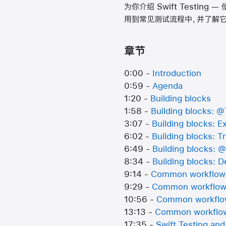
为你介绍 Swift Testing
用到常见测试流程中，并了解它与 X
章节
0:00 -
Introduction
0:59 -
Agenda
1:20 -
Building blocks
1:58 -
Building blocks: @
3:07 -
Building blocks: E
6:02 -
Building blocks: Tr
6:49 -
Building blocks: 
8:34 -
Building blocks: D
9:14 -
Common workflow
9:29 -
Common workflows:
10:56 -
Common workflow
13:13 -
Common workflows
17:35 -
Swift Testing an