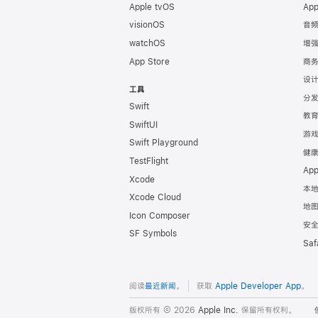
Apple tvOS
Ap
脚
visionOS
音
watchOS
增
App Store
商
设
工具
分
Swift
教
SwiftUI
游
Swift Playground
健
TestFlight
Ap
Xcode
本
Xcode Cloud
地
Icon Composer
安
SF Symbols
Sa
阅读
最近新闻
。
获取
Apple Developer App
。
版权所有 © 2026
Apple Inc.
保留所有权利。