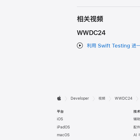
相关视频
WWDC24
利用 Swift Testing
开

Developer
视频
WWDC24
Apple
发
平台
技
iOS
辅
者
iPadOS
配
页
macOS
AI