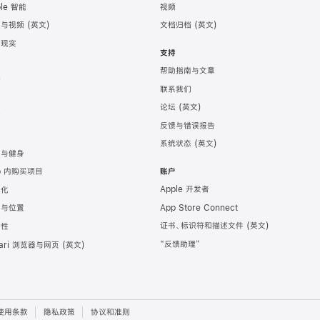
ple 智能
视频
频与视频
文档归档
强现实
支持
务
帮助指南与文章
计
联系我们
发
论坛
育
反馈与错误报告
戏
系统状态
康与健身
p 内购买项目
账户
Apple 开发者
地化
App Store Connect
图与位置
证书、标识符和描述文件
全性
“反馈助理”
fari 浏览器与网页
使用条款
隐私政策
协议和准则