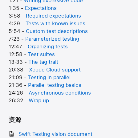
1:21 -
Writing expressive code
1:35 -
Expectations
3:58 -
Required expectations
4:29 -
Tests with known issues
5:54 -
Custom test descriptions
7:23 -
Parameterized testing
12:47 -
Organizing tests
12:58 -
Test suites
13:33 -
The tag trait
20:38 -
Xcode Cloud support
21:09 -
Testing in parallel
21:36 -
Parallel testing basics
24:26 -
Asynchronous conditions
26:32 -
Wrap up
资源
Swift Testing vision document