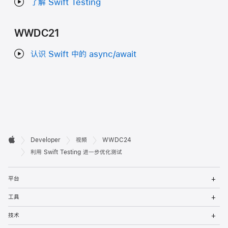
了解 Swift Testing
WWDC21
认识 Swift 中的 async/await
开

Developer
视频
WWDC24
Apple
发
利用 Swift Testing 进一步优化测试
者
打
平台
开
页
菜
打
工具
单
开
脚
菜
打
技术
单
开
菜