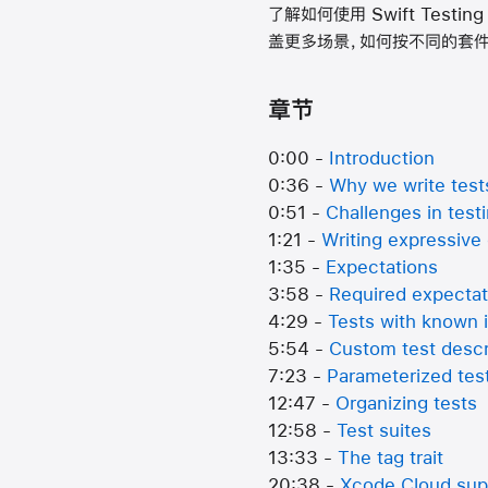
了解如何使用 Swift Te
盖更多场景，如何按不同的套
章节
0:00 -
Introduction
0:36 -
Why we write test
0:51 -
Challenges in test
1:21 -
Writing expressive
1:35 -
Expectations
3:58 -
Required expectat
4:29 -
Tests with known 
5:54 -
Custom test descr
7:23 -
Parameterized tes
12:47 -
Organizing tests
12:58 -
Test suites
13:33 -
The tag trait
20:38 -
Xcode Cloud sup