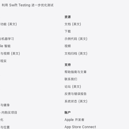
利用 Swift Testing 进一步优化测试
术
资源
助功能
文档
件
下载
 与机器学习
示例代码
ple 智能
视频
频与视频
文档归档
强现实
支持
务
帮助指南与文章
计
联系我们
发
论坛
育
反馈与错误报告
戏
系统状态
康与健身
p 内购买项目
账户
Apple 开发者
地化
App Store Connect
图与位置