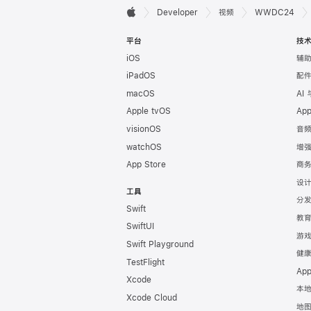
开

Developer
视频
WWDC24
Apple
发
平台
技
iOS
辅
者
iPadOS
配
页
macOS
AI
Apple tvOS
Ap
脚
visionOS
音
watchOS
增
App Store
商
设
工具
分
Swift
教
SwiftUI
游
Swift Playground
健
TestFlight
Ap
Xcode
本
Xcode Cloud
地