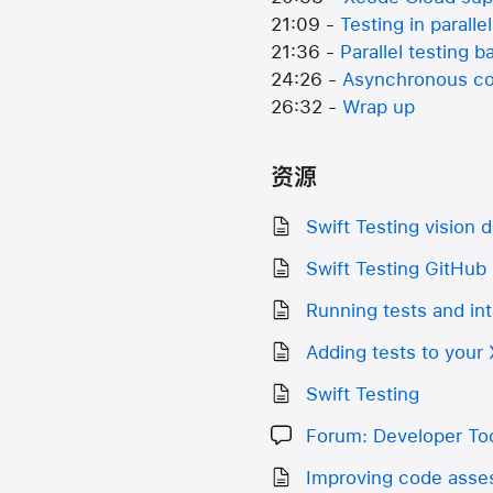
21:09 -
Testing in parallel
21:36 -
Parallel testing b
24:26 -
Asynchronous co
26:32 -
Wrap up
资源
Swift Testing vision
Swift Testing GitHub 
Running tests and int
Adding tests to your
Swift Testing
Forum: Developer Too
Improving code asses