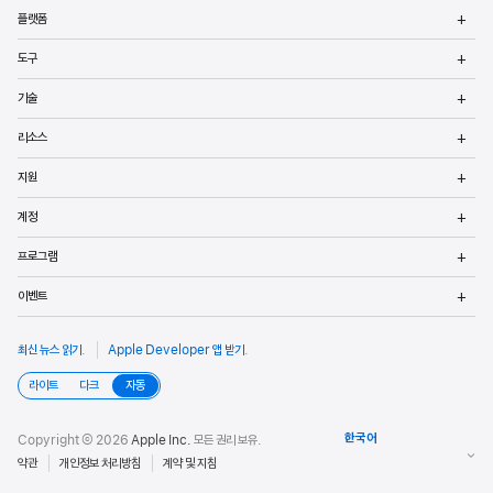
메
플랫폼
열
메
도구
열
메
기술
열
메
리소스
열
메
지원
열
메
계정
열
메
프로그램
열
메
이벤트
열
최신 뉴스 읽기
.
Apple Developer 앱 받기
.
라이트
다크
자동
Copyright © 2026
Apple Inc.
모든 권리 보유.
약관
개인정보 처리방침
계약 및 지침