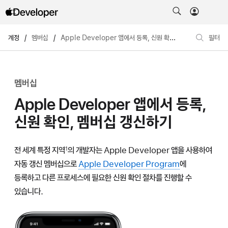
계정
/
멤버십
/
Apple Developer 앱에서 등록, 신원 확인, 멤버십 갱신하기
필터
멤버십
Apple Developer 앱에서 등록,
신원 확인, 멤버십 갱신하기
전 세계 특정 지역
의 개발자는 Apple Developer 앱을 사용하여
1
자동 갱신 멤버십으로
Apple Developer Program
에
등록하고 다른 프로세스에 필요한 신원 확인 절차를 진행할 수
있습니다.