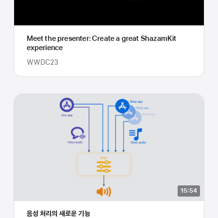
Meet the presenter: Create a great ShazamKit
experience
WWDC23
15:54
음성 처리의 새로운 기능