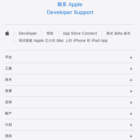
联系 Apple
Developer Support
开

Developer
帮助
App Store Connect
测试 Beta 版本
发
Apple
测试搭载 Apple 芯片的 Mac 上的 iPhone 和 iPad App
者
打
平台
开
页
菜
打
工具
单
开
脚
菜
打
技术
单
开
菜
打
资源
单
开
菜
打
支持
单
开
菜
打
账户
单
开
菜
打
计划
单
开
菜
打
活动
单
开